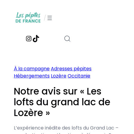
Aller
au
/
contenu
Instagram
TikTok
À la campagne
Adresses pépites
Hébergements
Lozère
Occitanie
Notre avis sur « Les
lofts du grand lac de
Lozère »
L’expérience inédite des lofts du Grand Lac –