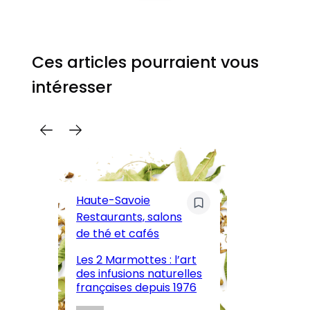
Ces articles pourraient vous
intéresser
C
Pa
Haute-Savoie
ar
Restaurants, salons
M
de thé et cafés
l’
Les 2 Marmottes : l’art
œn
des infusions naturelles
in
françaises depuis 1976
d