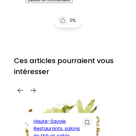
0%
Ces articles pourraient vous
intéresser
C
Pa
Haute-Savoie
ar
Restaurants, salons
M
de thé et cafés