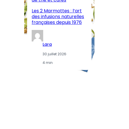
l’
Les 2 Marmottes : l’art
œn
des infusions naturelles
in
françaises depuis 1976
d
Lara
30 juillet 2026
·
4 min