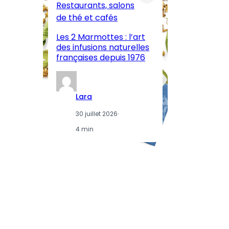
Restaurants, salons
M
de thé et cafés
l’
Les 2 Marmottes : l’art
œn
des infusions naturelles
in
françaises depuis 1976
d
Lara
30 juillet 2026
·
4 min