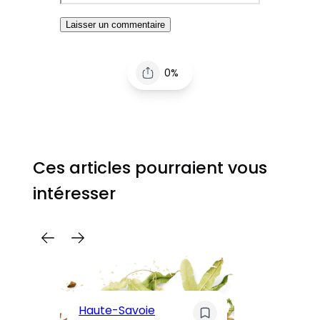
0%
Ces articles pourraient vous
intéresser
C
Pa
Haute-Savoie
ar