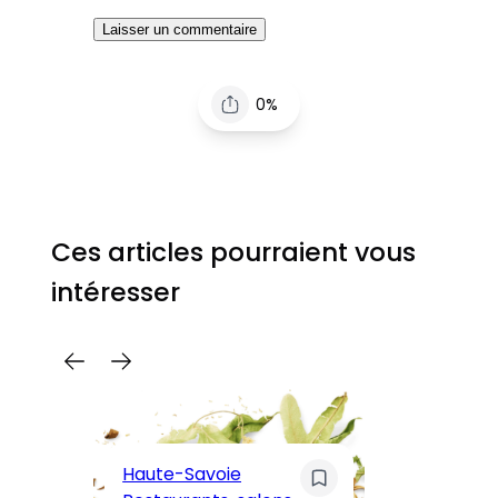
0%
Ces articles pourraient vous
intéresser
C
Pa
Haute-Savoie
ar