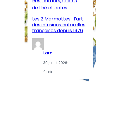
Restaurants, salons
M
de thé et cafés
l’
Les 2 Marmottes : l’art
œn
des infusions naturelles
in
françaises depuis 1976
d
Lara
30 juillet 2026
·
4 min