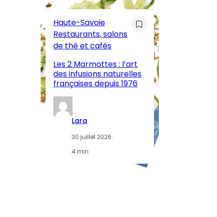
C
Pa
Haute-Savoie
ar
Restaurants, salons
M
de thé et cafés
l’
Les 2 Marmottes : l’art
œn
des infusions naturelles
in
françaises depuis 1976
d
Lara
30 juillet 2026
·
4 min