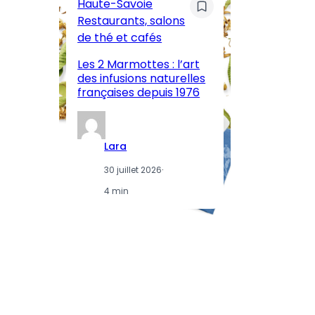
Haute-Savoie
ar
Restaurants, salons
M
de thé et cafés
l’
Les 2 Marmottes : l’art
œn
des infusions naturelles
in
françaises depuis 1976
d
Lara
30 juillet 2026
·
4 min