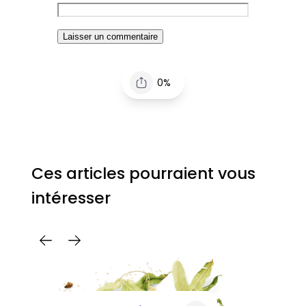
0%
Ces articles pourraient vous
intéresser
C
Pa