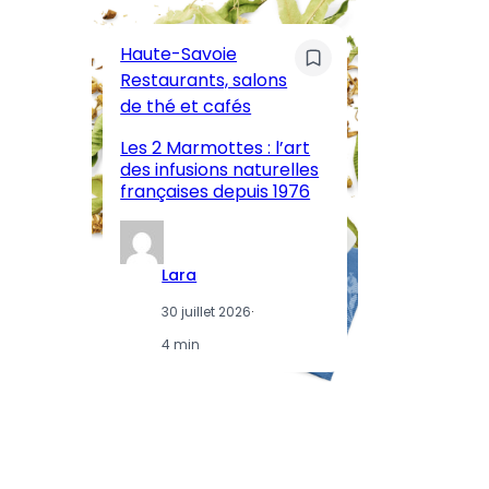
C
Pa
Haute-Savoie
ar
Restaurants, salons
M
de thé et cafés
l’
Les 2 Marmottes : l’art
œn
des infusions naturelles
in
françaises depuis 1976
d
Lara
30 juillet 2026
·
4 min