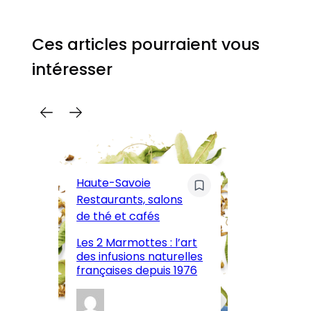
Ces articles pourraient vous
intéresser
C
Pa
Haute-Savoie
ar
Restaurants, salons
M
de thé et cafés
l’
Les 2 Marmottes : l’art
œn
des infusions naturelles
in
françaises depuis 1976
d