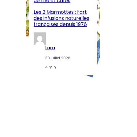
de thé et cafés
l’
Les 2 Marmottes : l’art
œn
des infusions naturelles
in
françaises depuis 1976
d
Lara
30 juillet 2026
·
4 min