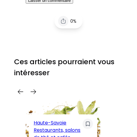
0%
Ces articles pourraient vous
intéresser
C
Pa
Haute-Savoie
ar
Restaurants, salons
M