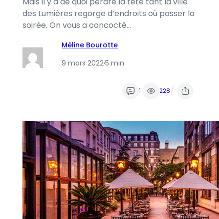
Mais il y a de quoi perdre la tête tant la ville
des Lumières regorge d’endroits où passer la
soirée. On vous a concocté…
Méline Bourotte
9 mars 2022
·
5 min
/
1
228