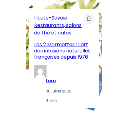
C
Pa
Haute-Savoie
ar
Restaurants, salons
M
de thé et cafés
l’
Les 2 Marmottes : l’art
œn
des infusions naturelles
in
françaises depuis 1976
d
Lara
30 juillet 2026
·
4 min