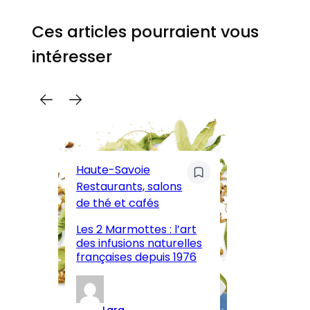
Ces articles pourraient vous
intéresser
C
Pa
Haute-Savoie
ar
Restaurants, salons
M
de thé et cafés
l’
Les 2 Marmottes : l’art
œn
des infusions naturelles
in
françaises depuis 1976
d