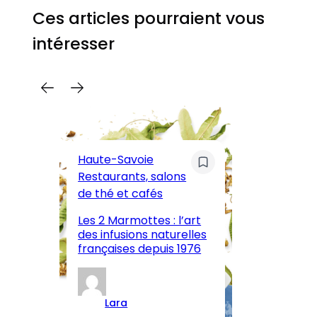
Ces articles pourraient vous
intéresser
C
Pa
Haute-Savoie
ar
Restaurants, salons
M
de thé et cafés
l’
Les 2 Marmottes : l’art
œn
des infusions naturelles
in
françaises depuis 1976
d
Lara