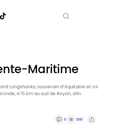
nstagram
TikTok
ente-Maritime
rd Longshanks, souverain d’Aquitaine et roi
ironde, à 15 km au sud de Royan, afin
/
0
1381