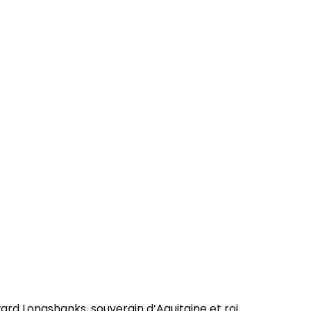
rd Longshanks, souverain d’Aquitaine et roi