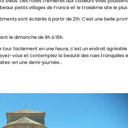
ets bleus. Des roses trémières aux couleurs vives poussent
 beaux petits villages de France et le troisième site le pl
bâtiments sont éclairés à partir de 21h. C’est une belle pr
ent le dimanche de 9h à 16h.
le tour facilement en une heure, c’est un endroit agréab
sseyez-vous et contemplez la beauté des rues tranquilles 
 faites-en une demi-journée…