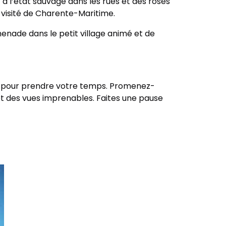
 à l’état sauvage dans les rues et des roses
us visité de Charente-Maritime.
omenade dans le petit village animé et de
le pour prendre votre temps. Promenez-
et des vues imprenables. Faites une pause