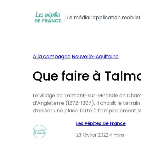
Aller
au
/
Le média
L’application mobile
contenu
À la campagne
Nouvelle-Aquitaine
Que faire à Talm
Le village de Talmont-sur-Gironde en Charen
d’Angleterre (1272-1307). Il choisit le terr
d’édifier une place forte à l’emplacement str
Les Pépites De France
23 février 2022
·
4 mins