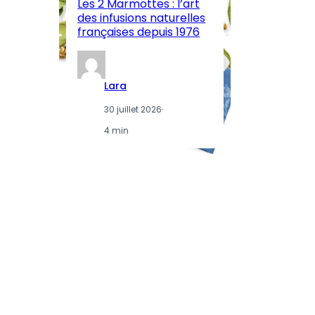
Les 2 Marmottes : l’art
œn
des infusions naturelles
in
françaises depuis 1976
d
Lara
30 juillet 2026
·
4 min