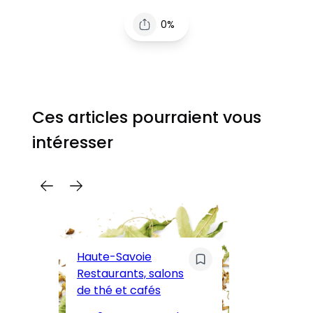
0%
Ces articles pourraient vous
intéresser
C
Pa
Haute-Savoie
ar
Restaurants, salons
M
de thé et cafés
l’