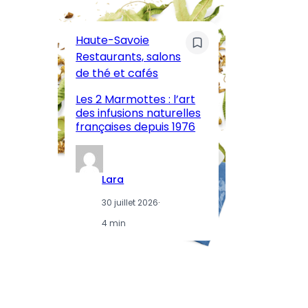
C
Pa
Haute-Savoie
ar
Restaurants, salons
M
de thé et cafés
l’
Les 2 Marmottes : l’art
œn
des infusions naturelles
in
françaises depuis 1976
d
Lara
30 juillet 2026
·
4 min