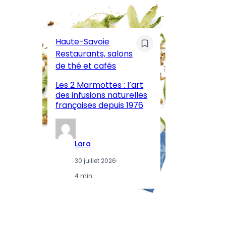
C
Pa
Haute-Savoie
ar
Restaurants, salons
M
de thé et cafés
l’
Les 2 Marmottes : l’art
œn
des infusions naturelles
in
françaises depuis 1976
d
Lara
30 juillet 2026
·
4 min