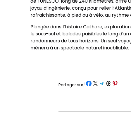
de l’UNESCO, long de 240 kilomètres, offre
joyau d’ingénierie, conçu pour relier l’Atlan
rafraichissante, à pied ou à vélo, au rythme 
Plongée dans l’histoire Cathare, explorati
le sous-sol et balades paisibles le long d’u
randonneurs de tous horizons. Un seul voyag
mènera à un spectacle naturel inoubliable.
Partager sur Facebook
Partager sur X
Partager sur Telegram
Partager sur Threads
Partager sur Pinte
Partager sur
/