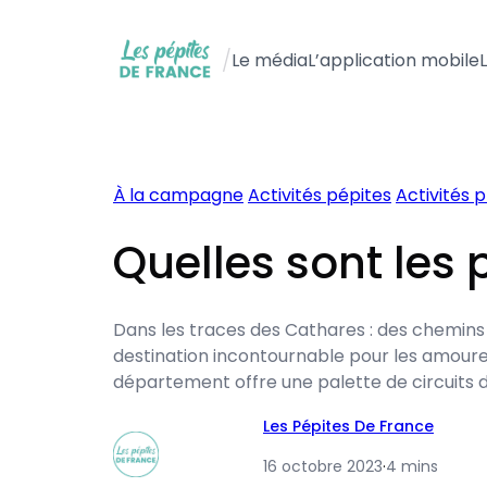
Aller
au
/
Le média
L’application mobile
contenu
À la campagne
Activités pépites
Activités p
Quelles sont les
Dans les traces des Cathares : des chemins
destination incontournable pour les amoureu
département offre une palette de circuit
Les Pépites De France
16 octobre 2023
·
4 mins