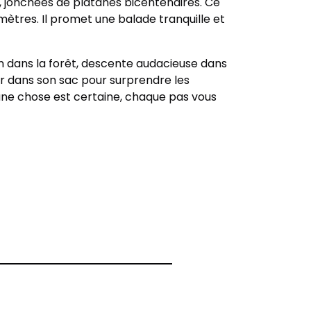
, jonchées de platanes bicentenaires. Ce
omètres. Il promet une balade tranquille et
n dans la forêt, descente audacieuse dans
our dans son sac pour surprendre les
 une chose est certaine, chaque pas vous