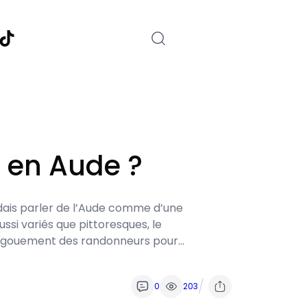
nstagram
TikTok
s en Aude ?
ndais parler de l’Aude comme d’une
si variés que pittoresques, le
engouement des randonneurs pour…
/
0
203