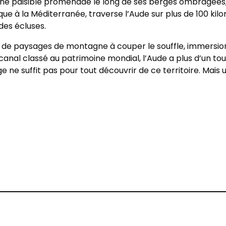
 une paisible promenade le long de ses berges ombragées
tique à la Méditerranée, traverse l’Aude sur plus de 100 kil
des écluses.
on de paysages de montagne à couper le souffle, immersio
n canal classé au patrimoine mondial, l’Aude a plus d’un t
e ne suffit pas pour tout découvrir de ce territoire. Mais
rest