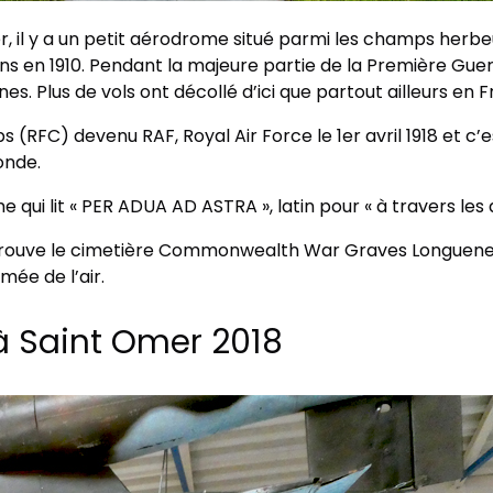
, il y a un petit aérodrome situé parmi les champs herbe
iens en 1910. Pendant la majeure partie de la Première Gu
. Plus de vols ont décollé d’ici que partout ailleurs en F
ps (RFC) devenu RAF, Royal Air Force le 1er avril 1918 et c’
onde.
 qui lit « PER ADUA AD ASTRA », latin pour « à travers les di
rouve le cimetière Commonwealth War Graves Longuenes
ée de l’air.
à Saint Omer 2018