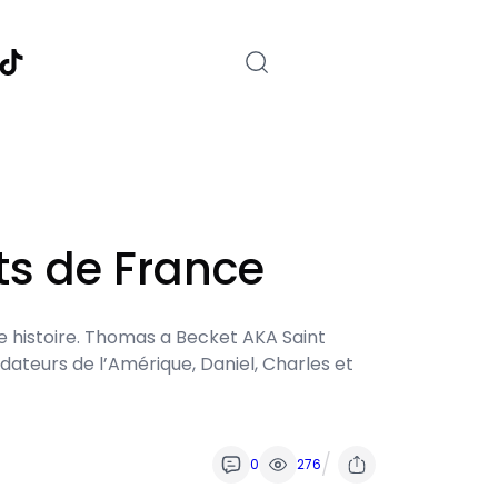
nstagram
TikTok
ts de France
re histoire. Thomas a Becket AKA Saint
ndateurs de l’Amérique, Daniel, Charles et
/
0
276