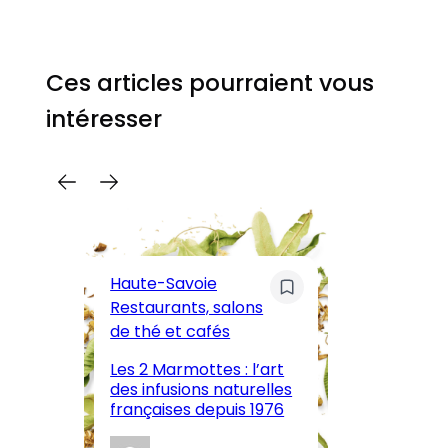
Ces articles pourraient vous
intéresser
C
Pa
Haute-Savoie
ar
Restaurants, salons
M
de thé et cafés
l’
Les 2 Marmottes : l’art
œn
des infusions naturelles
in
françaises depuis 1976
d