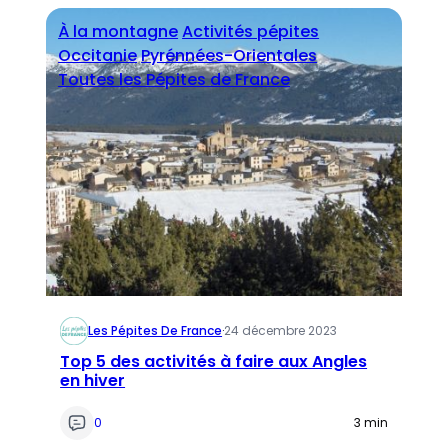
À la montagne
Activités pépites
Occitanie
Pyrénnées-Orientales
Toutes les Pépites de France
Les Pépites De France
·
24 décembre 2023
Top 5 des activités à faire aux Angles
en hiver
0
3 min