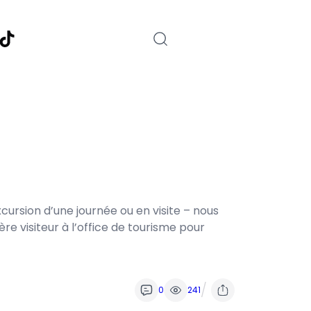
nstagram
TikTok
cursion d’une journée ou en visite – nous
e visiteur à l’office de tourisme pour
/
0
241