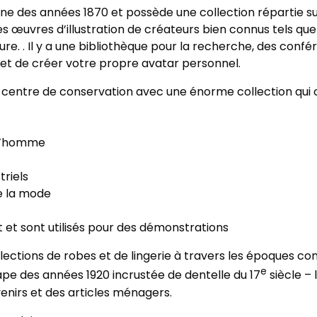
ne des années 1870 et possède une collection répartie sur
es œuvres d’illustration de créateurs bien connus tels q
uture. . Il y a une bibliothèque pour la recherche, des conf
et de créer votre propre avatar personnel.
un centre de conservation avec une énorme collection qui
r l’homme
triels
e la mode
t et sont utilisés pour des démonstrations
ections de robes et de lingerie à travers les époques 
e
 cape des années 1920 incrustée de dentelle du 17
siècle –
nirs et des articles ménagers.