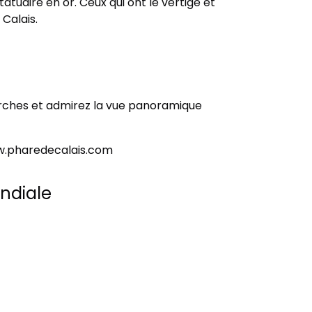
tatuaire en or. Ceux qui ont le vertige et
Calais.
marches et admirez la vue panoramique
 www.pharedecalais.com
ndiale