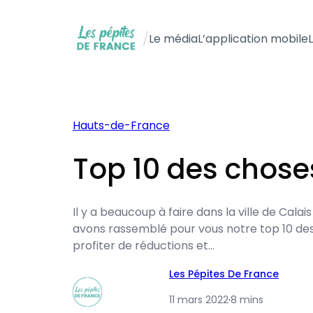
Aller
au
/
Le média
L’application mobile
contenu
Hauts-de-France
Top 10 des choses
Il y a beaucoup à faire dans la ville de Cal
avons rassemblé pour vous notre top 10 des c
profiter de réductions et…
Les Pépites De France
11 mars 2022
·
8 mins