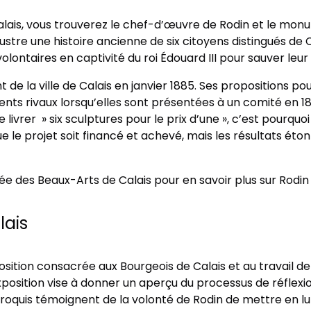
Calais, vous trouverez le chef-d’œuvre de Rodin et le mo
llustre une histoire ancienne de six citoyens distingués de 
lontaires en captivité du roi Édouard III pour sauver leur 
la ville de Calais en janvier 1885. Ses propositions pou
nts rivaux lorsqu’elles sont présentées à un comité en 
vrer » six sculptures pour le prix d’une », c’est pourquoi
que le projet soit financé et achevé, mais les résultats éto
 des Beaux-Arts de Calais pour en savoir plus sur Rodin e
lais
tion consacrée aux Bourgeois de Calais et au travail de 
exposition vise à donner un aperçu du processus de réflex
roquis témoignent de la volonté de Rodin de mettre en lumi