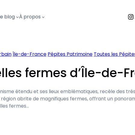
I
Le blog
À propos
rbain
Île-de-France
Pépites Patrimoine
Toutes les Pépit
lles fermes d’Île-de-F
banisme étendu et ses lieux emblématiques, recèle des trés
région abrite de magnifiques fermes, offrant un panorama 
elles fermes…