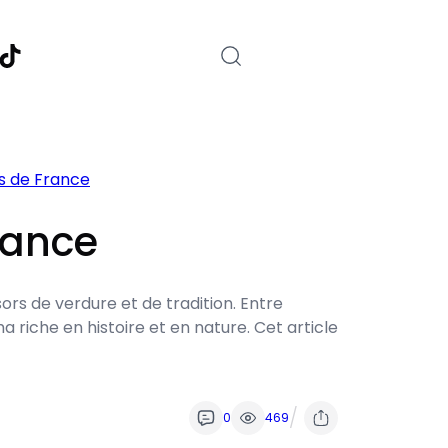
nstagram
TikTok
es de France
rance
ors de verdure et de tradition. Entre
riche en histoire et en nature. Cet article
/
0
469