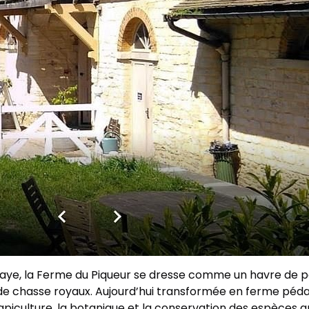
e, la Ferme du Piqueur se dresse comme un havre de paix.
s de chasse royaux. Aujourd’hui transformée en ferme péda
r l’apiculture, la botanique et la conservation des espèces 