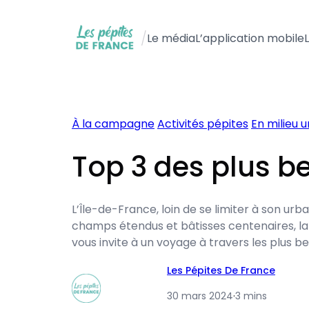
Aller
au
/
Le média
L’application mobile
contenu
À la campagne
Activités pépites
En milieu u
Top 3 des plus be
L’Île-de-France, loin de se limiter à son ur
champs étendus et bâtisses centenaires, la 
vous invite à un voyage à travers les plus b
Les Pépites De France
30 mars 2024
·
3 mins