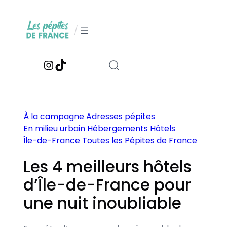
Aller
au
/
contenu
Instagram
TikTok
À la campagne
Adresses pépites
En milieu urbain
Hébergements
Hôtels
Île-de-France
Toutes les Pépites de France
Les 4 meilleurs hôtels
d’Île-de-France pour
une nuit inoubliable