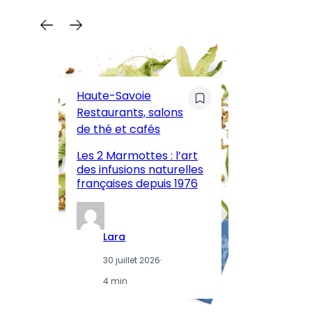
C
Pa
Haute-Savoie
ar
Restaurants, salons
M
de thé et cafés
l’
Les 2 Marmottes : l’art
œn
des infusions naturelles
in
françaises depuis 1976
d
Lara
30 juillet 2026
·
4 min