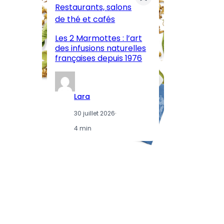
Restaurants, salons
M
de thé et cafés
l’
Les 2 Marmottes : l’art
œn
des infusions naturelles
in
françaises depuis 1976
d
Lara
30 juillet 2026
·
4 min