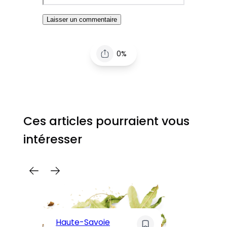
0%
Ces articles pourraient vous
intéresser
C
Pa
Haute-Savoie
ar