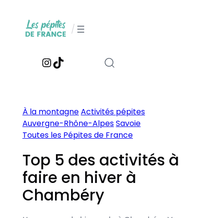
Aller
au
/
contenu
Instagram
TikTok
À la montagne
Activités pépites
Auvergne-Rhône-Alpes
Savoie
Toutes les Pépites de France
Top 5 des activités à
faire en hiver à
Chambéry