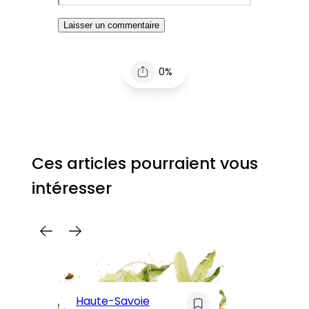
0%
Ces articles pourraient vous
intéresser
C
Pa
Haute-Savoie
ar