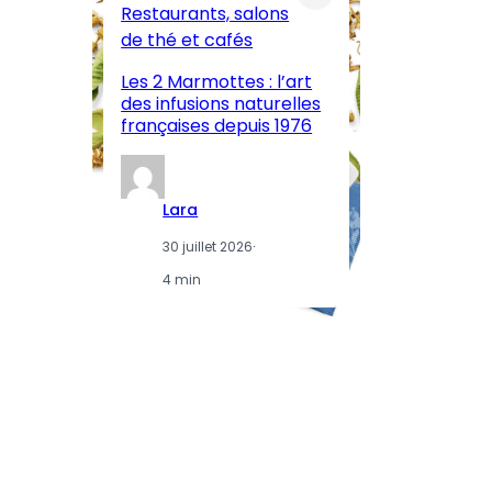
Restaurants, salons
M
de thé et cafés
l’
Les 2 Marmottes : l’art
œn
des infusions naturelles
in
françaises depuis 1976
d
Lara
30 juillet 2026
·
4 min