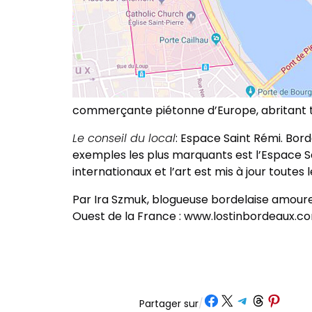
commerçante piétonne d’Europe, abritant tou
Le conseil du local
: Espace Saint Rémi. Bor
exemples les plus marquants est l’Espace Sai
internationaux et l’art est mis à jour toutes
Par Ira Szmuk, blogueuse bordelaise amoureuse
Ouest de la France : www.lostinbordeaux.c
Partager sur Facebook
Partager sur X
Partager sur Telegram
Partager sur Threads
Partager sur Pinte
Partager sur
/