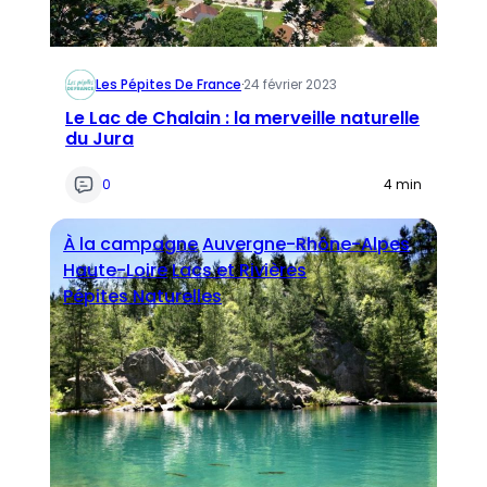
Les Pépites De France
·
24 février 2023
Le Lac de Chalain : la merveille naturelle
du Jura
0
4 min
À la campagne
Auvergne-Rhône-Alpes
Haute-Loire
Lacs et Rivières
Pépites Naturelles