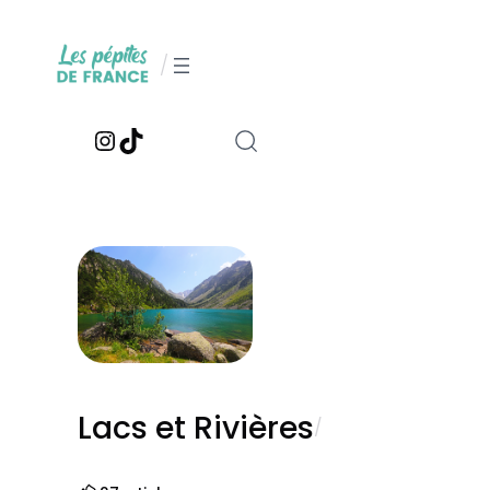
Aller
au
/
contenu
Instagram
TikTok
Lacs et Rivières
/