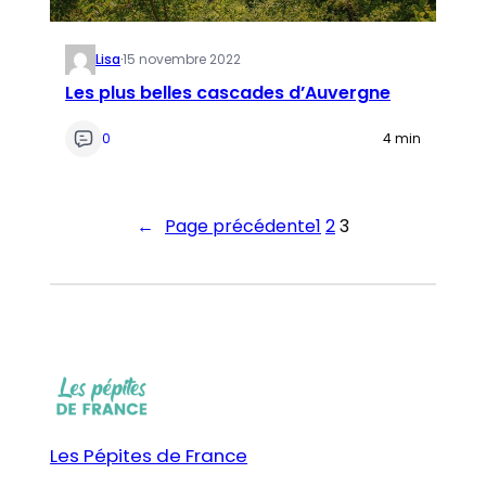
Lisa
·
15 novembre 2022
Les plus belles cascades d’Auvergne
0
4 min
←
Page précédente
1
2
3
Les Pépites de France