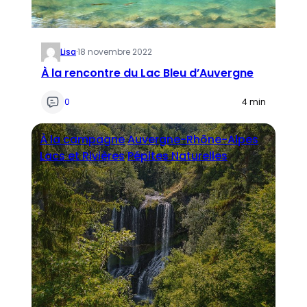
Lisa
·
18 novembre 2022
À la rencontre du Lac Bleu d’Auvergne
0
4 min
À la campagne
Auvergne-Rhône-Alpes
Lacs et Rivières
Pépites Naturelles