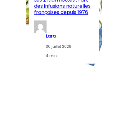
des infusions naturelles
in
françaises depuis 1976
d
Lara
30 juillet 2026
·
4 min