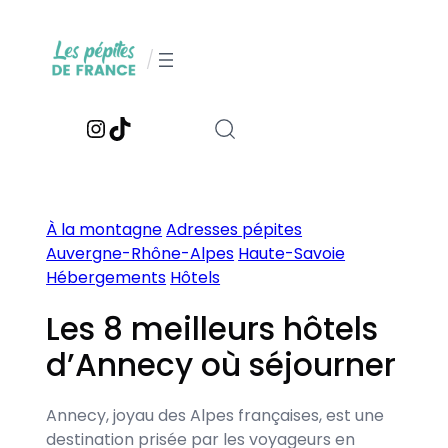
Aller
au
/
contenu
Instagram
TikTok
À la montagne
Adresses pépites
Auvergne-Rhône-Alpes
Haute-Savoie
Hébergements
Hôtels
Les 8 meilleurs hôtels
d’Annecy où séjourner
Annecy, joyau des Alpes françaises, est une
destination prisée par les voyageurs en