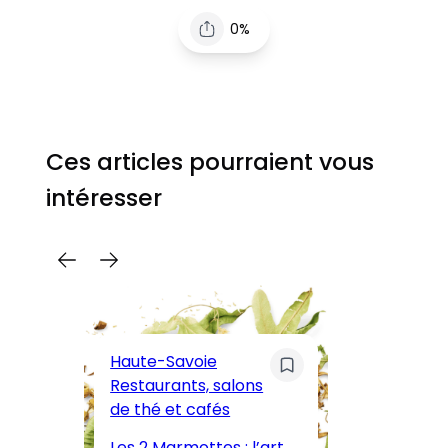
0%
Ces articles pourraient vous
intéresser
C
Pa
Haute-Savoie
ar
Restaurants, salons
M
de thé et cafés
l’
Les 2 Marmottes : l’art
œn