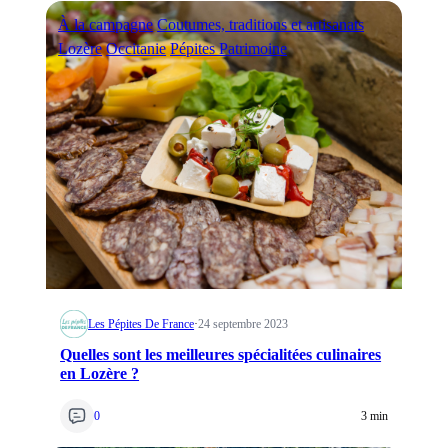
À la campagne
Coutumes, traditions et artisanats
Lozère
Occitanie
Pépites Patrimoine
Les Pépites De France
·
24 septembre 2023
Quelles sont les meilleures spécialitées culinaires
en Lozère ?
0
3 min