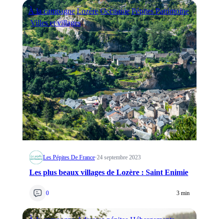
À la campagne
Lozère
Occitanie
Pépites Patrimoine
Villes et villages
Les Pépites De France
·
24 septembre 2023
Les plus beaux villages de Lozère : Saint Enimie
0
3 min