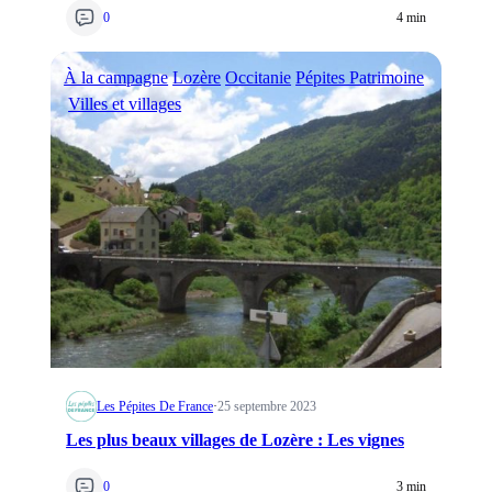
0
4 min
À la campagne
Lozère
Occitanie
Pépites Patrimoine
Villes et villages
Les Pépites De France
·
25 septembre 2023
Les plus beaux villages de Lozère : Les vignes
0
3 min