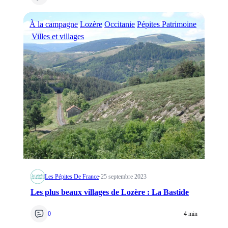
À la campagne
Lozère
Occitanie
Pépites Patrimoine
Villes et villages
Les Pépites De France
·
25 septembre 2023
Les plus beaux villages de Lozère : La Bastide
0
4 min