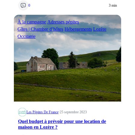
0
3 min
À la campagne
Adresses pépites
Gîtes | Chambre d’hôtes
Hébergements
Lozère
Occitanie
Les Pépites De France
·
25 septembre 2023
Quel budget à prévoir pour une location de
maison en Lozère ?