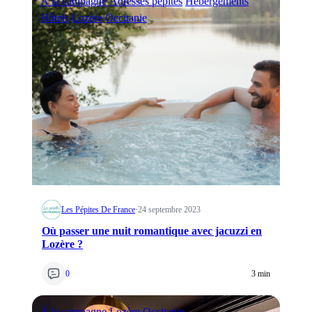
À la campagne
Adresses pépites
Hébergements
Hôtels
Lozère
Occitanie
Les Pépites De France
·
24 septembre 2023
Où passer une nuit romantique avec jacuzzi en
Lozère ?
0
3 min
À la campagne
Lozère
Occitanie