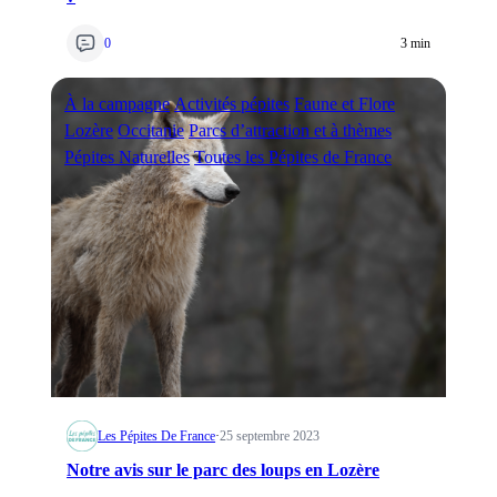
0
3 min
À la campagne
Activités pépites
Faune et Flore
Lozère
Occitanie
Parcs d’attraction et à thèmes
Pépites Naturelles
Toutes les Pépites de France
Les Pépites De France
·
25 septembre 2023
Notre avis sur le parc des loups en Lozère