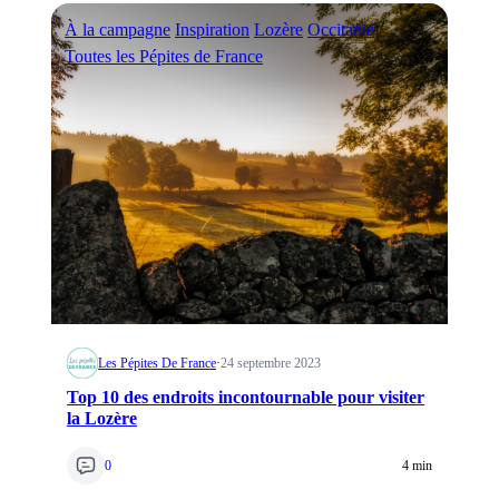
À la campagne
Inspiration
Lozère
Occitanie
Toutes les Pépites de France
Les Pépites De France
·
24 septembre 2023
Top 10 des endroits incontournable pour visiter
la Lozère
0
4 min