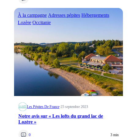
À la campagne
Adresses pépites
Hébergements
Lozère
Occitanie
Les Pépites De France
·
25 septembre 2023
Notre avis sur « Les lofts du grand lac de
Lozère »
0
3 min