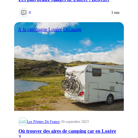
0
3 min
À la campagne
Lozère
Occitanie
Les Pépites De France
·
26 septembre 2023
Où trouver des aires de camping car en Lozère
?