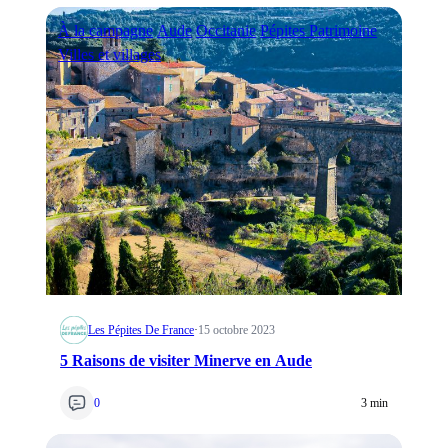
À la campagne
Aude
Occitanie
Pépites Patrimoine
Villes et villages
Les Pépites De France
·
15 octobre 2023
5 Raisons de visiter Minerve en Aude
0
3 min