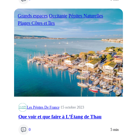
Grands espaces
Occitanie
Pépites Naturelles
Plages Côtes et îles
Les Pépites De France
·
15 octobre 2023
Que voir et que faire à L’Étang de Thau
0
5 min