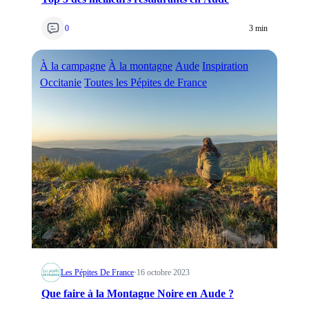
0
3 min
À la campagne
À la montagne
Aude
Inspiration
Occitanie
Toutes les Pépites de France
Les Pépites De France
·
16 octobre 2023
Que faire à la Montagne Noire en Aude ?