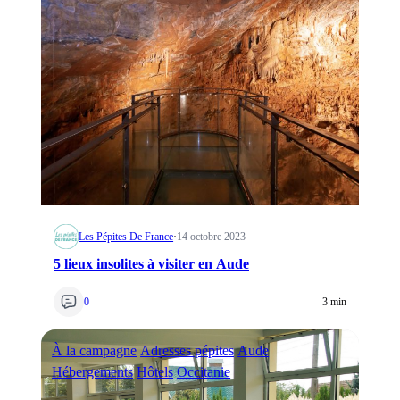
Les Pépites De France
·
14 octobre 2023
5 lieux insolites à visiter en Aude
0
3 min
À la campagne
Adresses pépites
Aude
Hébergements
Hôtels
Occitanie