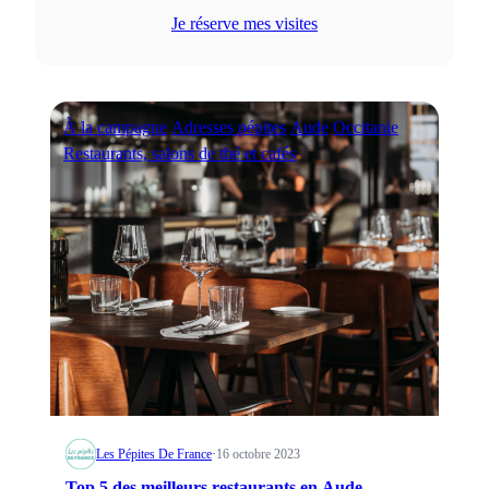
Je réserve mes visites
À la campagne
Adresses pépites
Aude
Occitanie
Restaurants, salons de thé et cafés
Les Pépites De France
·
16 octobre 2023
Top 5 des meilleurs restaurants en Aude