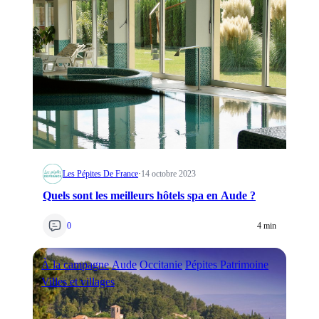
Les Pépites De France
·
14 octobre 2023
Quels sont les meilleurs hôtels spa en Aude ?
0
4 min
À la campagne
Aude
Occitanie
Pépites Patrimoine
Villes et villages