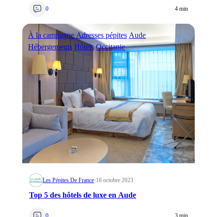
0
4 min
À la campagne
Adresses pépites
Aude
Hébergements
Hôtels
Occitanie
Les Pépites De France
·
16 octobre 2023
Top 5 des hôtels de luxe en Aude
0
3 min