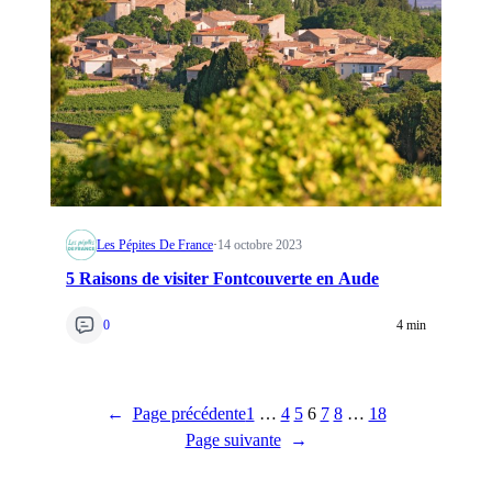
Les Pépites De France
·
14 octobre 2023
5 Raisons de visiter Fontcouverte en Aude
0
4 min
←
Page précédente
1
…
4
5
6
7
8
…
18
Page suivante
→