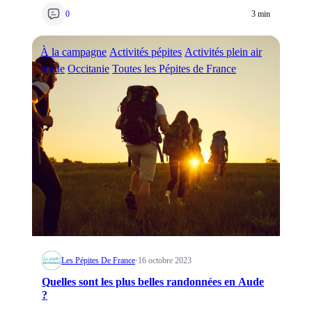
0
3 min
À la campagne
Activités pépites
Activités plein air
Aude
Occitanie
Toutes les Pépites de France
Les Pépites De France
·
16 octobre 2023
Quelles sont les plus belles randonnées en Aude
?