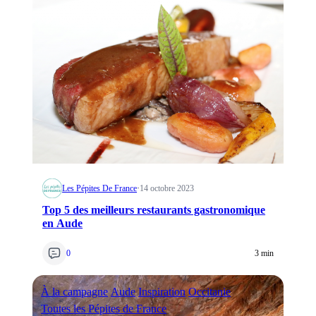
Les Pépites De France
·
14 octobre 2023
Top 5 des meilleurs restaurants gastronomique
en Aude
0
3 min
À la campagne
Aude
Inspiration
Occitanie
Toutes les Pépites de France