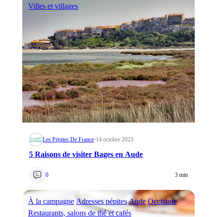
Villes et villages
Les Pépites De France
·
14 octobre 2023
5 Raisons de visiter Bages en Aude
0
3 min
À la campagne
Adresses pépites
Aude
Occitanie
Restaurants, salons de thé et cafés