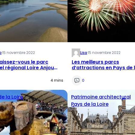
a
·
15 novembre 2022
Lisa
·
15 novembre 2022
issez-vous le parc
Les meilleurs parcs
el régional Loire Anjou
d’attractions en Pays de 
ine ?
Loire
4 mins
0
e la Loire
Patrimoine architectural
Pays de la Loire