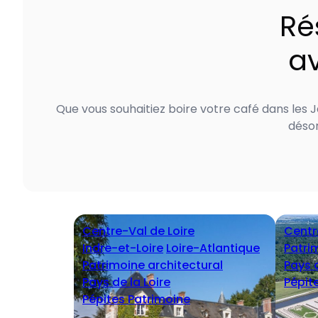
Ré
av
Que vous souhaitiez boire votre café dans les J
désor
Centre-Val de Loire
Centr
Indre-et-Loire
Loire-Atlantique
Patri
Patrimoine architectural
Pays d
Pays de la Loire
Pépit
Pépites Patrimoine