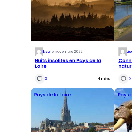
Lisa
·
15 novembre 2022
Lis
Nuits insolites en Pays de la
Conna
Loire
natur
Toura
0
4 mins
0
Pays de la Loire
Pays d