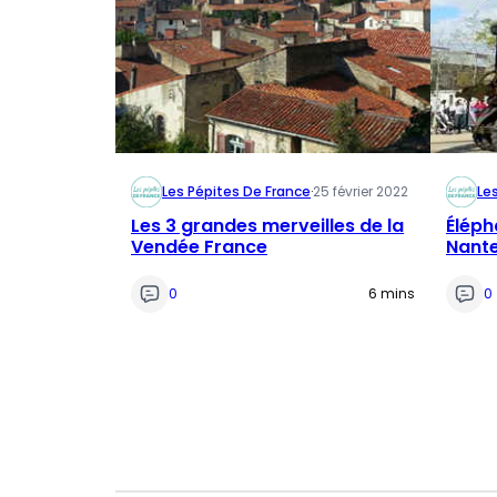
Les Pépites De France
·
25 février 2022
Le
Les 3 grandes merveilles de la
Éléph
Vendée France
Nante
0
6 mins
0