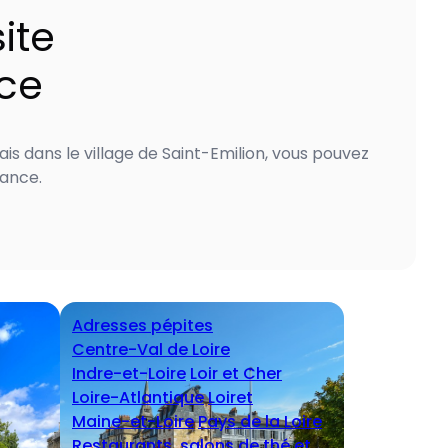
ite
nce
is dans le village de Saint-Emilion, vous pouvez
rance.
Adresses pépites
Centre-Val de Loire
Indre-et-Loire
Loir et Cher
Loire-Atlantique
Loiret
Maine-et-Loire
Pays de la Loire
Restaurants, salons de thé et