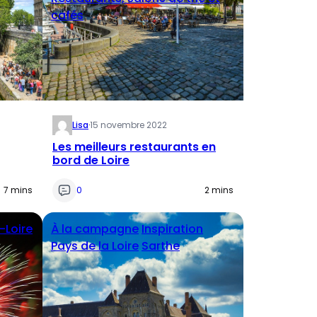
cafés
Lisa
·
15 novembre 2022
Les meilleurs restaurants en
bord de Loire
7 mins
0
2 mins
-Loire
À la campagne
Inspiration
Pays de la Loire
Sarthe