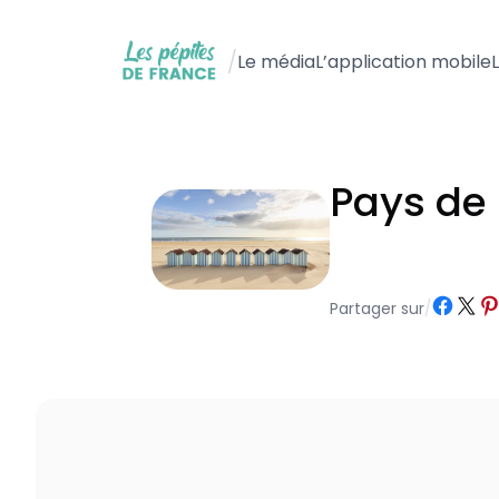
Aller
au
/
Le média
L’application mobile
contenu
Pays de 
Partager sur Fa
Partager sur X
Parta
Partager sur
/