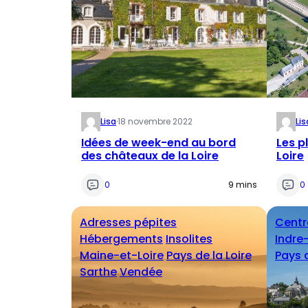
Lisa
·
18 novembre 2022
Lis
Idées de week-end au bord
Les p
des châteaux de la Loire
Loire
0
9 mins
0
Adresses pépites
Centr
Hébergements
Insolites
Indre
Maine-et-Loire
Pays de la Loire
Pays d
Sarthe
Vendée