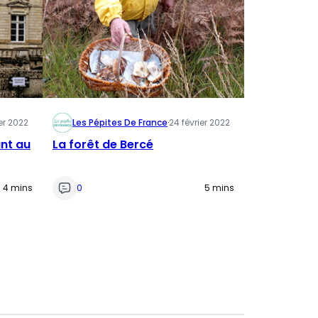
er 2022
Les Pépites De France
·
24 février 2022
nt au
La forêt de Bercé
4 mins
0
5 mins