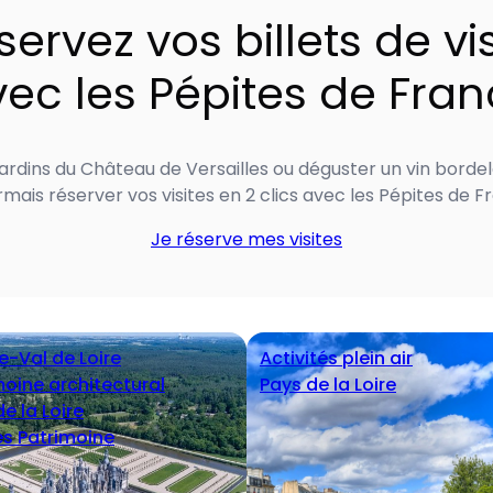
servez vos billets de vis
ec les Pépites de Fra
ardins du Château de Versailles ou déguster un vin bordela
mais réserver vos visites en 2 clics avec les Pépites de F
Je réserve mes visites
e-Val de Loire
Activités plein air
moine architectural
Pays de la Loire
e la Loire
es Patrimoine