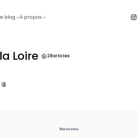
I
Le blog
À propos
la Loire
/
28
articles
cebook
ger sur Pinterest
Partager sur Threads
Nouveau