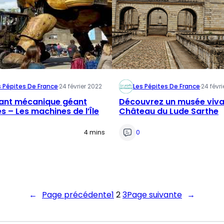
s Pépites De France
·
24 février 2022
Les Pépites De France
·
24 févri
ant mécanique géant
Découvrez un musée viva
s – Les machines de l’Île
Château du Lude Sarthe
4 mins
0
←
Page précédente
1
2
3
Page suivante
→