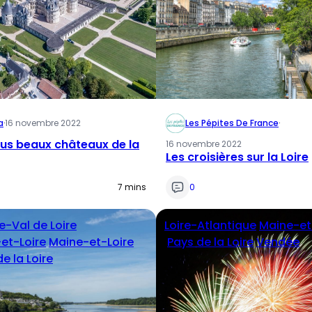
a
·
16 novembre 2022
Les Pépites De France
·
lus beaux châteaux de la
16 novembre 2022
Les croisières sur la Loire
7 mins
0
e-Val de Loire
Loire-Atlantique
Maine-et
-et-Loire
Maine-et-Loire
Pays de la Loire
Vendée
e la Loire