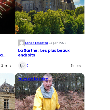
Kenza Lauretta
·
24 juin 2022
La Sarthe : Les plus beaux
la
endroits
2 mins
0
3 mins
Pays de la Loire