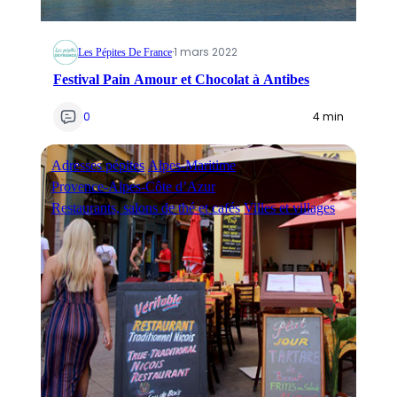
·
1 mars 2022
Les Pépites De France
Festival Pain Amour et Chocolat à Antibes
0
4 min
Adresses pépites
Alpes-Maritime
Provence-Alpes-Côte d’Azur
Restaurants, salons de thé et cafés
Villes et villages