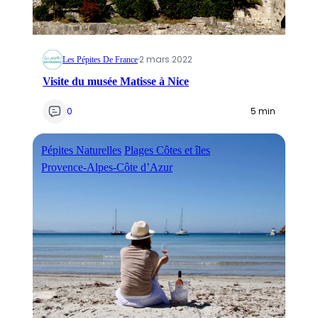
·
2 mars 2022
Les Pépites De France
Visite du musée Matisse à Nice
0
5 min
Pépites Naturelles
Plages Côtes et îles
Provence-Alpes-Côte d’Azur