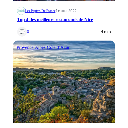
·
1 mars 2022
Les Pépites De France
Top 4 des meilleurs restaurants de Nice
0
4 min
Provence-Alpes-Côte d’Azur