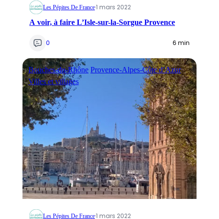
·
1 mars 2022
Les Pépites De France
A voir, à faire L’Isle-sur-la-Sorgue Provence
0
6 min
Bouches-du-Rhône
Provence-Alpes-Côte d’Azur
Villes et villages
·
1 mars 2022
Les Pépites De France