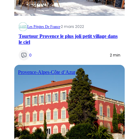
·
2 mars 2022
Les Pépites De France
Tourtour Provence le plus joli petit village dans
le ciel
0
2 min
Provence-Alpes-Côte d’Azur