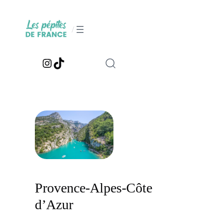
Aller
au
/
contenu
Instagram
TikTok
Provence-Alpes-Côte
d’Azur