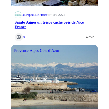
·
1 mars 2022
Les Pépites De France
Sainte-Agnès un trésor caché près de Nice
France
0
4 min
Provence-Alpes-Côte d’Azur