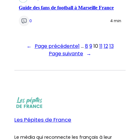
Guide des fans de football à Marseille France
0
4 min
←
Page précédente
1
…
8
9
10
11
12
13
Page suivante
→
Les Pépites de France
Le média qui reconnecte les français à leur